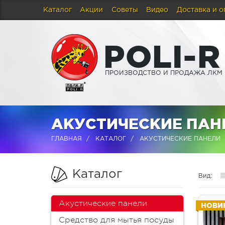
Каталог
Акции
Советы
Видео
Доставка и о
P
O
L
I
-
R
ПРОИЗВОДСТВО И ПРОДАЖА ЛКМ
АКУСТИЧЕСКИЕ ПАН
ГЛАВНАЯ
КАТАЛОГ
АКУСТИЧЕСКИЕ ПАНЕЛИ
Каталог
Вид:
Акустические панели
НОВИ
Средство для мытья посуды