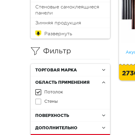
Стеновые самоклеящиеся
панели
Зимняя продукция
Обои
Краска для мебели
Краски
Эмали
Пропитки
Аэрозоли
Масло
Колеры (пигменты)
Лаки
Антиплесень
Грунтовки
Защитные составы
Герметики
Монтажная пена
Шпатлевки
Клеи
Мастика
Растворители и смывки
Материалы для
Инструменты
Распродажа
реставрации
Фильтр
Аку
ТОРГОВАЯ МАРКА
27
ОБЛАСТЬ ПРИМЕНЕНИЯ
Потолок
Стены
ПОВЕРХНОСТЬ
ДОПОЛНИТЕЛЬНО