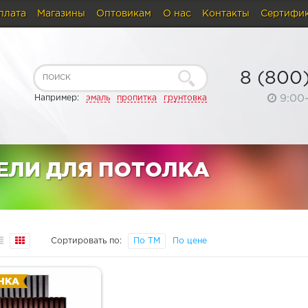
плата
Магазины
Оптовикам
О нас
Контакты
Сертифи
8 (800
9:00
Например:
эмаль
пропитка
грунтовка
ЕЛИ ДЛЯ ПОТОЛКА
Сортировать по:
По ТМ
По цене
НКА