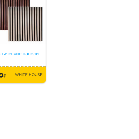
стические панели
30
WHITE HOUSE