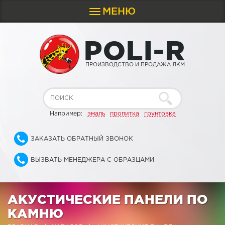
МЕНЮ
Toggle
navigation
P
O
L
I
-
R
ПРОИЗВОДСТВО И ПРОДАЖА ЛКМ
Например:
эмаль
пропитка
грунтовка
ЗАКАЗАТЬ ОБРАТНЫЙ ЗВОНОК
ВЫЗВАТЬ МЕНЕДЖЕРА С ОБРАЗЦАМИ
АКУСТИЧЕСКИЕ ПАНЕЛИ ПО
КАМНЮ