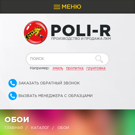
МЕНЮ
Toggle
navigation
P
O
L
I
-
R
ПРОИЗВОДСТВО И ПРОДАЖА ЛКМ
Например:
эмаль
пропитка
грунтовка
ЗАКАЗАТЬ ОБРАТНЫЙ ЗВОНОК
ВЫЗВАТЬ МЕНЕДЖЕРА С ОБРАЗЦАМИ
ОБОИ
ГЛАВНАЯ
КАТАЛОГ
ОБОИ