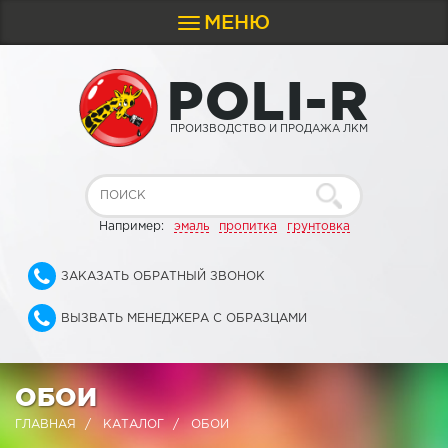
МЕНЮ
Toggle
navigation
P
O
L
I
-
R
ПРОИЗВОДСТВО И ПРОДАЖА ЛКМ
Например:
эмаль
пропитка
грунтовка
ЗАКАЗАТЬ ОБРАТНЫЙ ЗВОНОК
ВЫЗВАТЬ МЕНЕДЖЕРА С ОБРАЗЦАМИ
ОБОИ
ГЛАВНАЯ
КАТАЛОГ
ОБОИ