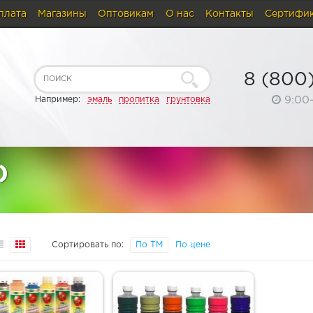
плата
Магазины
Оптовикам
О нас
Контакты
Сертифи
8 (800
9:00
Например:
эмаль
пропитка
грунтовка
)
Сортировать по:
По ТМ
По цене