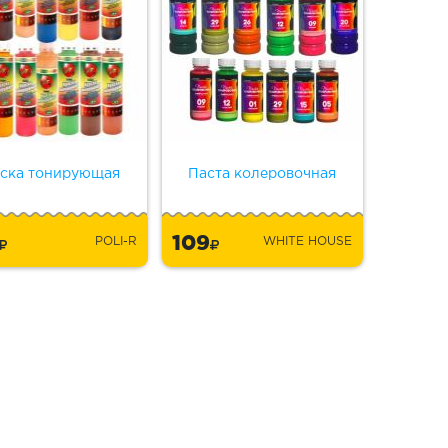
ска тонирующая
Паста колеровочная
9
109
POLI-R
WHITE HOUSE