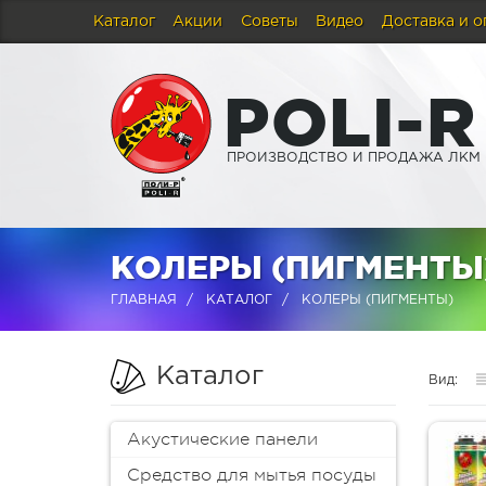
Каталог
Акции
Советы
Видео
Доставка и о
P
O
L
I
-
R
ПРОИЗВОДСТВО И ПРОДАЖА ЛКМ
КОЛЕРЫ (ПИГМЕНТЫ
ГЛАВНАЯ
КАТАЛОГ
КОЛЕРЫ (ПИГМЕНТЫ)
Каталог
Вид:
Акустические панели
Средство для мытья посуды