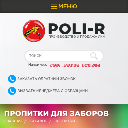
МЕНЮ
Toggle
navigation
P
O
L
I
-
R
ПРОИЗВОДСТВО И ПРОДАЖА ЛКМ
Например:
эмаль
пропитка
грунтовка
ЗАКАЗАТЬ ОБРАТНЫЙ ЗВОНОК
ВЫЗВАТЬ МЕНЕДЖЕРА С ОБРАЗЦАМИ
ПРОПИТКИ ДЛЯ ЗАБОРОВ
ГЛАВНАЯ
КАТАЛОГ
ПРОПИТКИ