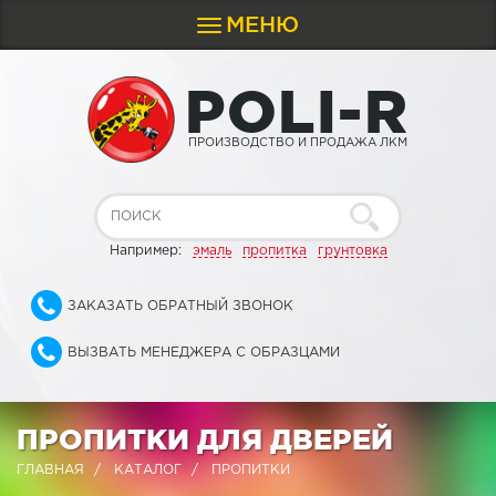
МЕНЮ
Toggle
navigation
P
O
L
I
-
R
ПРОИЗВОДСТВО И ПРОДАЖА ЛКМ
Например:
эмаль
пропитка
грунтовка
ЗАКАЗАТЬ ОБРАТНЫЙ ЗВОНОК
ВЫЗВАТЬ МЕНЕДЖЕРА С ОБРАЗЦАМИ
ПРОПИТКИ ДЛЯ ДВЕРЕЙ
ГЛАВНАЯ
КАТАЛОГ
ПРОПИТКИ