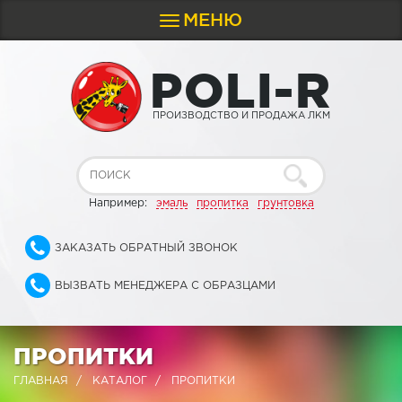
МЕНЮ
Toggle
navigation
P
O
L
I
-
R
ПРОИЗВОДСТВО И ПРОДАЖА ЛКМ
Например:
эмаль
пропитка
грунтовка
ЗАКАЗАТЬ ОБРАТНЫЙ ЗВОНОК
ВЫЗВАТЬ МЕНЕДЖЕРА С ОБРАЗЦАМИ
ПРОПИТКИ
ГЛАВНАЯ
КАТАЛОГ
ПРОПИТКИ