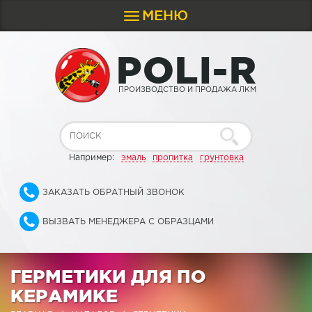
МЕНЮ
Toggle
navigation
P
O
L
I
-
R
ПРОИЗВОДСТВО И ПРОДАЖА ЛКМ
Например:
эмаль
пропитка
грунтовка
ЗАКАЗАТЬ ОБРАТНЫЙ ЗВОНОК
ВЫЗВАТЬ МЕНЕДЖЕРА С ОБРАЗЦАМИ
ГЕРМЕТИКИ ДЛЯ ПО
КЕРАМИКЕ