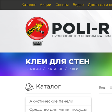
Каталог
Акции
Советы
Видео
Доставка и о
P
O
L
I
-
R
ПРОИЗВОДСТВО И ПРОДАЖА ЛКМ
КЛЕИ ДЛЯ СТЕН
ГЛАВНАЯ
КАТАЛОГ
КЛЕИ
Каталог
Вид:
Акустические панели
Средство для мытья посуды