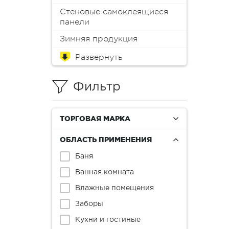
Стеновые самоклеящиеся
панели
Зимняя продукция
Обои
Краска для мебели
Краски
Эмали
Пропитки
Аэрозоли
Масло
Колеры (пигменты)
Лаки
Антиплесень
Грунтовки
Защитные составы
Герметики
Монтажная пена
Шпатлевки
Клеи
Мастика
Растворители и смывки
Материалы для
Инструменты
Распродажа
реставрации
Фильтр
ТОРГОВАЯ МАРКА
ОБЛАСТЬ ПРИМЕНЕНИЯ
Баня
Ванная комната
Влажные помещения
Заборы
Кухни и гостиные