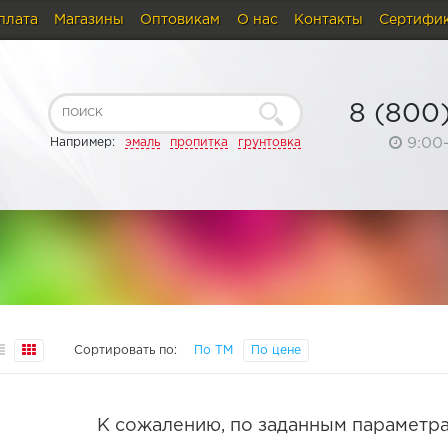
плата
Магазины
Оптовикам
О нас
Контакты
Сертифи
8 (800
9:00
Например:
эмаль
пропитка
грунтовка
Сортировать по:
По ТМ
По цене
К сожалению, по заданным параметра