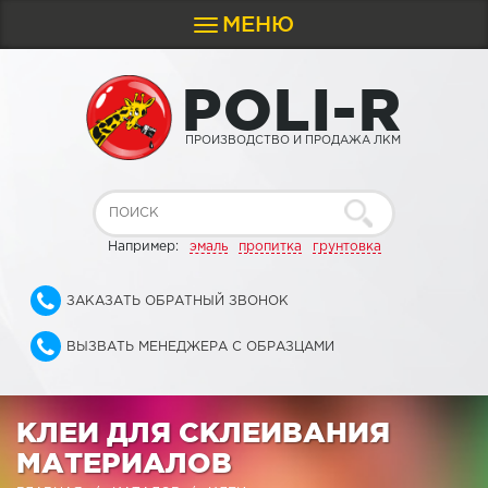
МЕНЮ
Toggle
navigation
P
O
L
I
-
R
ПРОИЗВОДСТВО И ПРОДАЖА ЛКМ
Например:
эмаль
пропитка
грунтовка
ЗАКАЗАТЬ ОБРАТНЫЙ ЗВОНОК
ВЫЗВАТЬ МЕНЕДЖЕРА С ОБРАЗЦАМИ
КЛЕИ ДЛЯ СКЛЕИВАНИЯ
МАТЕРИАЛОВ