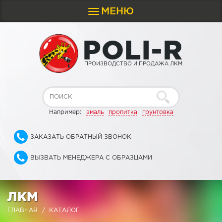
МЕНЮ
Toggle
navigation
P
O
L
I
-
R
ПРОИЗВОДСТВО И ПРОДАЖА ЛКМ
Например:
эмаль
пропитка
грунтовка
ЗАКАЗАТЬ ОБРАТНЫЙ ЗВОНОК
ВЫЗВАТЬ МЕНЕДЖЕРА С ОБРАЗЦАМИ
ЛКМ
ГЛАВНАЯ
КАТАЛОГ