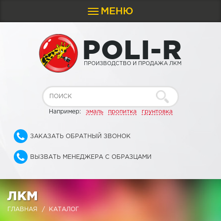
МЕНЮ
Toggle
navigation
P
O
L
I
-
R
ПРОИЗВОДСТВО И ПРОДАЖА ЛКМ
Например:
эмаль
пропитка
грунтовка
ЗАКАЗАТЬ ОБРАТНЫЙ ЗВОНОК
ВЫЗВАТЬ МЕНЕДЖЕРА С ОБРАЗЦАМИ
ЛКМ
ГЛАВНАЯ
КАТАЛОГ