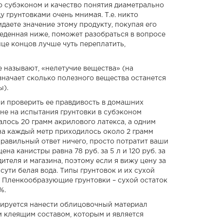
о субэконом и качество понятия диаметрально
 грунтовками очень мнимая. Т.е. никто
идаете значение этому продукту, покупая его
еденная ниже, поможет разобраться в вопросе
онце концов лучше чуть переплатить,
е называют, «нелетучие вещества» (на
означает сколько полезного вещества останется
ы).
 и проверить ее правдивость в домашних
мне на испытания грунтовки в субэконом
авалось 20 грамм акрилового латекса, а одним
 на каждый метр приходилось около 2 грамм
Правильный ответ ничего, просто потратит ваши
на канистры равна 78 руб. за 5 л и 120 руб. за
дителя и магазина, поэтому если я вижу цену за
о сути белая вода. Типы грунтовок и их сухой
%. Пленкообразующие грунтовки – сухой остаток
%.
нируется нанести облицовочный материал
им клеящим составом, которым и является