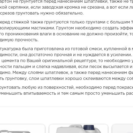
артон не грунтуется перед нанесением шпатлевки, также не т
ой серпянки, если заводская кромка не срезана, а вот если л
 срезов грунтовать нужно обязательно.
еред стяжкой также грунтуются только грунтами с большим 
золирующими мастиками. Грунтом необходимо создать эффект
го проникновения влаги в основание не должно произойти, т
димую прочность.
укатурка была приготовлена из готовой смеси, купленной в ма
димости, она достаточно прочная и не нуждается в усилении.
и цемента по Вашей оригинальной рецептуре, то необходимо у
ности пальцем и слегка надавливая, если песок высыпается и
димо. Между слоями шпатлевок, а также перед нанесением 
ть грунтовку, слои шпатлевки хорошо склеиваются между соб
грунтовать любую из поверхностей, необходимо перед покрас
уменьшить впитываемость и тем самым просто уменьшить ра