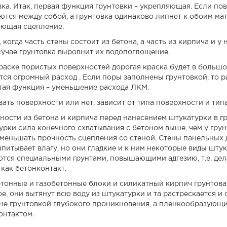
вка. Итак, первая функция грунтовки – укрепляющая. Если по
тся между собой, а грунтовка одинаково липнет к обоим мате
ющая сцепление.
 когда часть стены состоит из бетона, а часть из кирпича и у
лучае грунтовка выровнит их водопоглощение.
раске пористых поверхностей дорогая краска будет в большом
тся огромный расход . Если поры заполнены грунтовкой, то ра
тая функция – уменьшение расхода ЛКМ.
вать поверхности или нет, зависит от типа поверхности и тип
ности из бетона и кирпича перед нанесением штукатурки в гр
урки сила конечного схватывания с бетоном выше, чем у грун
уменьшать прочность сцепления со стеной. Стены панельных 
впитывает влагу, но они гладкие и к ним некоторые виды шту
ются специальными грунтами, повышающими адгезию, т.е. де
 как бетонконтакт.
тонные и газобетонные блоки и силикатный кирпич грунтова
е, они вытянут всю воду из штукатурки и та растрескается и 
не грунтовкой глубокого проникновения, а пленкообразующи
онтактом.