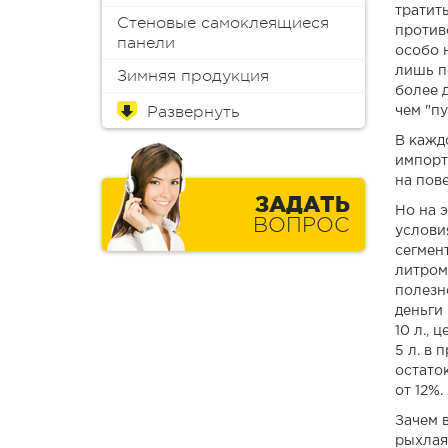
тратит
Стеновые самоклеящиеся
против
панели
особо н
лишь п
Зимняя продукция
более д
Обои
Краска для мебели
Краски
Эмали
Пропитки
Аэрозоли
Масло
Колеры (пигменты)
Лаки
Антиплесень
Грунтовки
Защитные составы
Герметики
Монтажная пена
Шпатлевки
Клеи
Мастика
Растворители и смывки
Материалы для
Инструменты
Распродажа
чем "пу
реставрации
В кажд
импорт
на пов
ЗАДАТЬ
Но на 
ВОПРОС
услови
сегмент
литром
полезн
деньги 
10 л., 
5 л. в 
остато
от 12%.
Зачем 
рыхлая