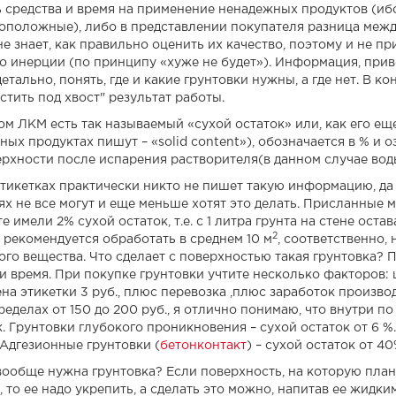
ь средства и время на применение ненадежных продуктов (иб
оположные), либо в представлении покупателя разница между
е знает, как правильно оценить их качество, поэтому и не пр
о инерции (по принципу «хуже не будет»). Информация, прив
етально, понять, где и какие грунтовки нужны, а где нет. В к
стить под хвост" результат работы.
ом ЛКМ есть так называемый «сухой остаток» или, как его ещ
ных продуктах пишут – «solid content»), обозначается в % и 
ерхности после испарения растворителя(в данном случае вод
этикетках практически никто не пишет такую информацию, да
ях не все могут и еще меньше хотят это делать. Присланные 
е имели 2% сухой остаток, т.е. с 1 литра грунта на стене ост
2
 рекомендуется обработать в среднем 10 м
, соответственно,
ого вещества. Что сделает с поверхностью такая грунтовка? 
и время. При покупке грунтовки учтите несколько факторов: це
цена этикетки 3 руб., плюс перевозка ,плюс заработок произво
пределах от 150 до 200 руб., я отлично понимаю, что внутри п
к. Грунтовки глубокого проникновения – сухой остаток от 6 
 Адгезионные грунтовки (
бетонконтакт
) – сухой остаток от 40
вообще нужна грунтовка? Если поверхность, на которую пла
, то ее надо укрепить, а сделать это можно, напитав ее жидк