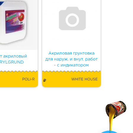
Акриловая грунтовка
т акриловый
для наруж. и внут. работ
RYLGRUND
- с индикатором
POLI-R
WHITE HOUSE