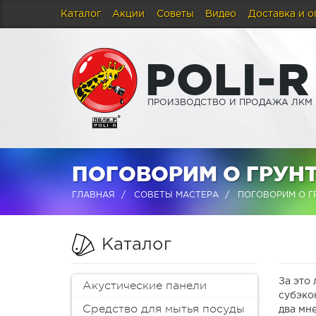
Каталог
Акции
Советы
Видео
Доставка и о
P
O
L
I
-
R
ПРОИЗВОДСТВО И ПРОДАЖА ЛКМ
ПОГОВОРИМ О ГРУН
ГЛАВНАЯ
СОВЕТЫ МАСТЕРА
ПОГОВОРИМ О Г
Каталог
За это
Акустические панели
субэко
Средство для мытья посуды
два мне