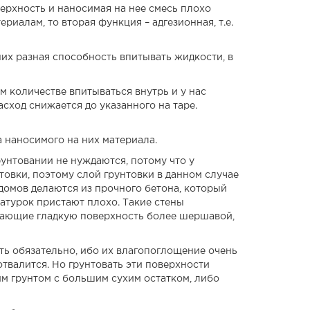
верхность и наносимая на нее смесь плохо
риалам, то вторая функция – адгезионная, т.е.
 них разная способность впитывать жидкости, в
 количестве впитываться внутрь и у нас
сход снижается до указанного на таре.
а наносимого на них материала.
унтовании не нуждаются, потому что у
товки, поэтому слой грунтовки в данном случае
домов делаются из прочного бетона, который
катурок пристают плохо. Такие стены
лающие гладкую поверхность более шершавой,
ть обязательно, ибо их влагопоглощение очень
отвалится. Но грунтовать эти поверхности
м грунтом с большим сухим остатком, либо