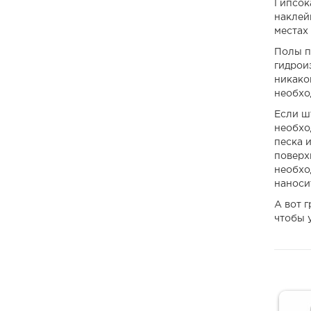
Гипсок
наклейк
местах
Полы п
гидрои
никако
необхо
Если шт
необхо
песка 
поверх
необхо
наноси
А вот 
чтобы 