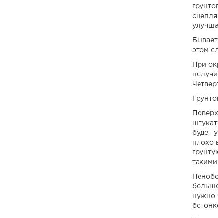
грунто
сцепляю
улучша
Бывает,
этом с
При ок
получи
Четвер
Грунто
Поверх
штукат
будет 
плохо 
грунту
такими
Пенобе
большо
нужно 
бетонк