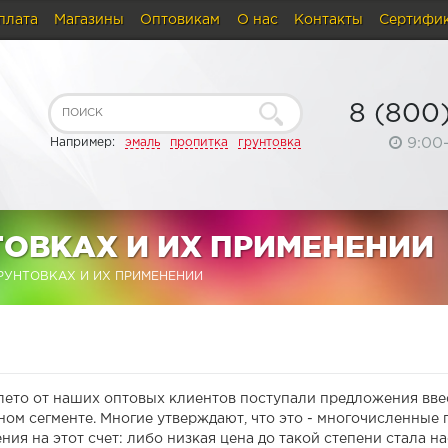
плата
Магазины
Оптовикам
О нас
Контакты
Сертифи
8 (800
9:00
Например:
эмаль
пропитка
грунтовка
ТОВКАХ И ИХ ПРИМЕНЕНИИ
РУНТОВКАХ И ИХ ПРИМЕНЕНИИ
 лето от наших оптовых клиентов поступали предложения вве
ном сегменте. Многие утверждают, что это - многочисленные 
ния на этот счет: либо низкая цена до такой степени стала н