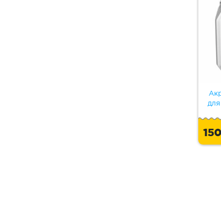
Акр
для
15