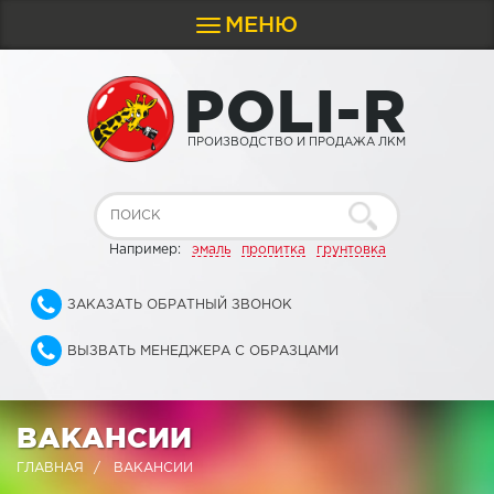
МЕНЮ
Toggle
navigation
P
O
L
I
-
R
ПРОИЗВОДСТВО И ПРОДАЖА ЛКМ
Например:
эмаль
пропитка
грунтовка
ЗАКАЗАТЬ ОБРАТНЫЙ ЗВОНОК
ВЫЗВАТЬ МЕНЕДЖЕРА С ОБРАЗЦАМИ
ВАКАНСИИ
ГЛАВНАЯ
ВАКАНСИИ