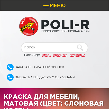
МЕНЮ
Toggle
navigation
P
O
L
I
-
R
ПРОИЗВОДСТВО И ПРОДАЖА ЛКМ
Например:
эмаль
пропитка
грунтовка
ЗАКАЗАТЬ ОБРАТНЫЙ ЗВОНОК
ВЫЗВАТЬ МЕНЕДЖЕРА С ОБРАЗЦАМИ
КРАСКА ДЛЯ МЕБЕЛИ,
МАТОВАЯ (ЦВЕТ: СЛОНОВАЯ