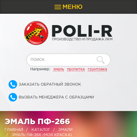
МЕНЮ
Toggle
navigation
P
O
L
I
-
R
ПРОИЗВОДСТВО И ПРОДАЖА ЛКМ
Например:
эмаль
пропитка
грунтовка
ЗАКАЗАТЬ ОБРАТНЫЙ ЗВОНОК
ВЫЗВАТЬ МЕНЕДЖЕРА С ОБРАЗЦАМИ
ЭМАЛЬ ПФ-266
ГЛАВНАЯ
КАТАЛОГ
ЭМАЛИ
ЭМАЛЬ ПФ-266 (МОЯ КРАСКА)