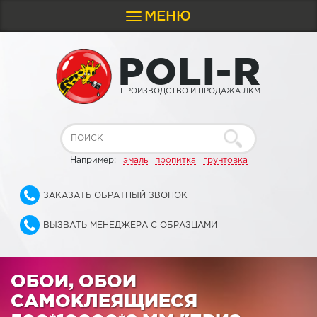
МЕНЮ
Toggle
navigation
P
O
L
I
-
R
ПРОИЗВОДСТВО И ПРОДАЖА ЛКМ
Например:
эмаль
пропитка
грунтовка
ЗАКАЗАТЬ ОБРАТНЫЙ ЗВОНОК
ВЫЗВАТЬ МЕНЕДЖЕРА С ОБРАЗЦАМИ
ОБОИ, ОБОИ
САМОКЛЕЯЩИЕСЯ