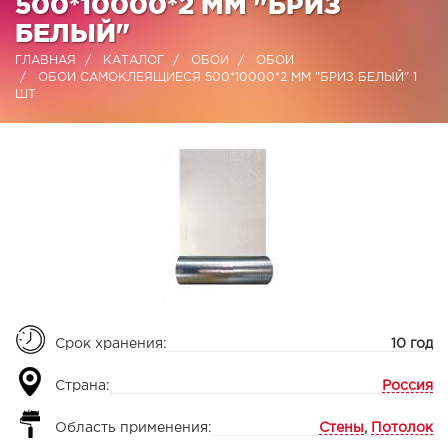
500*10000*2 ММ "БРИЗ
БЕЛЫЙ"
ГЛАВНАЯ
КАТАЛОГ
ОБОИ
ОБОИ
ОБОИ САМОКЛЕЯЩИЕСЯ 500*10000*2 ММ "БРИЗ БЕЛЫЙ" 1
ШТ
Срок хранения:
10 год
Страна:
Россия
Область применения:
Стены
,
Потолок