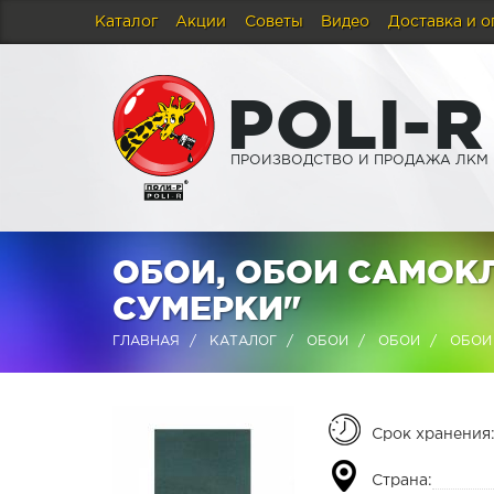
Каталог
Акции
Советы
Видео
Доставка и о
P
O
L
I
-
R
ПРОИЗВОДСТВО И ПРОДАЖА ЛКМ
ОБОИ, ОБОИ САМОК
СУМЕРКИ"
ГЛАВНАЯ
КАТАЛОГ
ОБОИ
ОБОИ
ОБОИ 
Срок хранения
Страна: