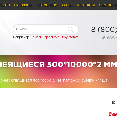
плата
Магазины
Оптовикам
О нас
Контакты
Сертифи
8 (800
9:00
Например:
эмаль
пропитка
грунтовка
ЛЕЯЩИЕСЯ 500*10000*2 М
САМОКЛЕЯЩИЕСЯ 500*10000*2 ММ "РОГОЖКА СУМЕРКИ" 1 ШТ
:
10 
Рос