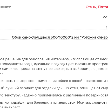
нения:
Стены
,
Пото
22
1
Обои самоклеящиеся 500*10000*2 мм "Рогожка сумер
ое решение для обновления интерьера, избавляющее от необ
попаданиям воды, идеально подходят для влажных пространст
и самоклеящиеся на стену превосходным выбором для декора 
ии.
жность повторного применения обоев с одной поверхности 
ый лучший вариант для отделки дачных стен, защищая от сы
ю текстуру, надежно приклеиваясь к различным поверхностям
ы не подойдут для беленых и грязных стен. Монтаж следует
ов внахлест.