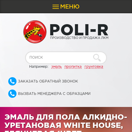
МЕНЮ
Toggle
navigation
P
O
L
I
-
R
ПРОИЗВОДСТВО И ПРОДАЖА ЛКМ
Например:
эмаль
пропитка
грунтовка
ЗАКАЗАТЬ ОБРАТНЫЙ ЗВОНОК
ВЫЗВАТЬ МЕНЕДЖЕРА С ОБРАЗЦАМИ
ЭМАЛЬ ДЛЯ ПОЛА АЛКИДНО-
УРЕТАНОВАЯ WHITE HOUSE,