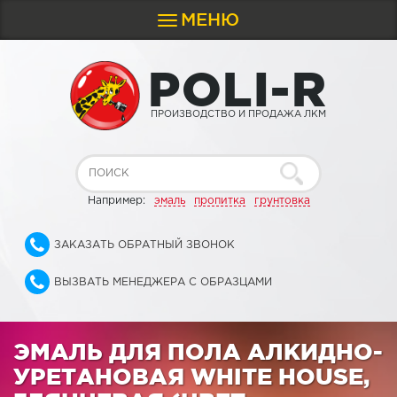
МЕНЮ
Toggle
navigation
P
O
L
I
-
R
ПРОИЗВОДСТВО И ПРОДАЖА ЛКМ
Например:
эмаль
пропитка
грунтовка
ЗАКАЗАТЬ ОБРАТНЫЙ ЗВОНОК
ВЫЗВАТЬ МЕНЕДЖЕРА С ОБРАЗЦАМИ
ЭМАЛЬ ДЛЯ ПОЛА АЛКИДНО-
УРЕТАНОВАЯ WHITE HOUSE,