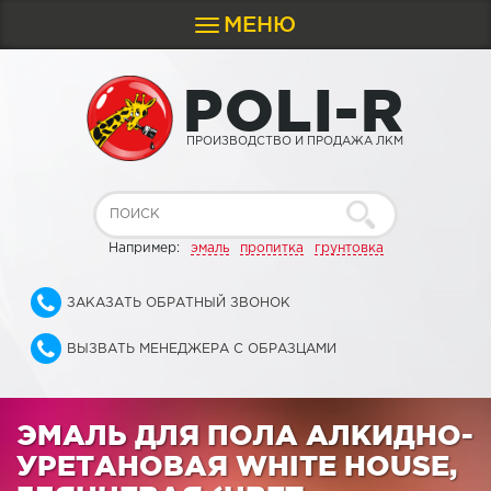
МЕНЮ
Toggle
navigation
P
O
L
I
-
R
ПРОИЗВОДСТВО И ПРОДАЖА ЛКМ
Например:
эмаль
пропитка
грунтовка
ЗАКАЗАТЬ ОБРАТНЫЙ ЗВОНОК
ВЫЗВАТЬ МЕНЕДЖЕРА С ОБРАЗЦАМИ
ЭМАЛЬ ДЛЯ ПОЛА АЛКИДНО-
УРЕТАНОВАЯ WHITE HOUSE,