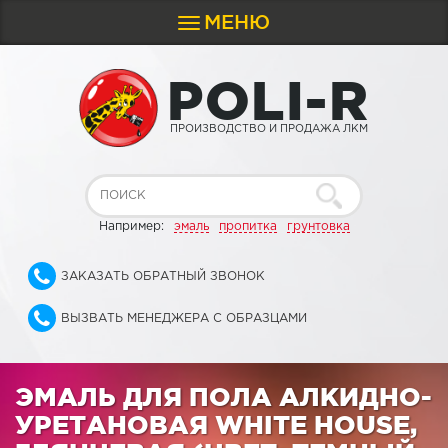
МЕНЮ
Toggle
navigation
P
O
L
I
-
R
ПРОИЗВОДСТВО И ПРОДАЖА ЛКМ
Например:
эмаль
пропитка
грунтовка
ЗАКАЗАТЬ ОБРАТНЫЙ ЗВОНОК
ВЫЗВАТЬ МЕНЕДЖЕРА С ОБРАЗЦАМИ
ЭМАЛЬ ДЛЯ ПОЛА АЛКИДНО-
УРЕТАНОВАЯ WHITE HOUSE,