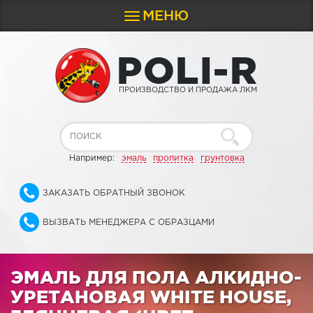
МЕНЮ
Toggle
navigation
P
O
L
I
-
R
ПРОИЗВОДСТВО И ПРОДАЖА ЛКМ
Например:
эмаль
пропитка
грунтовка
ЗАКАЗАТЬ ОБРАТНЫЙ ЗВОНОК
ВЫЗВАТЬ МЕНЕДЖЕРА С ОБРАЗЦАМИ
ЭМАЛЬ ДЛЯ ПОЛА АЛКИДНО-
УРЕТАНОВАЯ WHITE HOUSE,