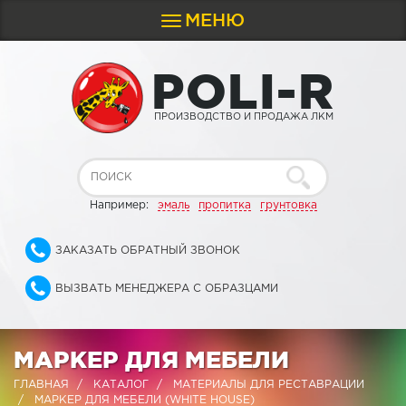
МЕНЮ
Toggle
navigation
P
O
L
I
-
R
ПРОИЗВОДСТВО И ПРОДАЖА ЛКМ
Например:
эмаль
пропитка
грунтовка
ЗАКАЗАТЬ ОБРАТНЫЙ ЗВОНОК
ВЫЗВАТЬ МЕНЕДЖЕРА С ОБРАЗЦАМИ
МАРКЕР ДЛЯ МЕБЕЛИ
ГЛАВНАЯ
КАТАЛОГ
МАТЕРИАЛЫ ДЛЯ РЕСТАВРАЦИИ
МАРКЕР ДЛЯ МЕБЕЛИ (WHITE HOUSE)