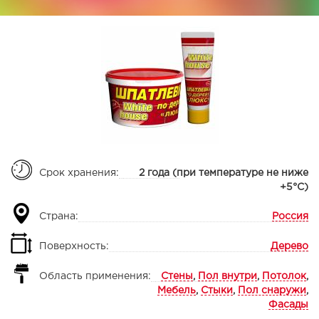
Срок хранения:
2 года (при температуре не ниже
+5°С)
Страна:
Россия
Поверхность:
Дерево
Область применения:
Стены
,
Пол внутри
,
Потолок
,
Мебель
,
Стыки
,
Пол снаружи
,
Фасады