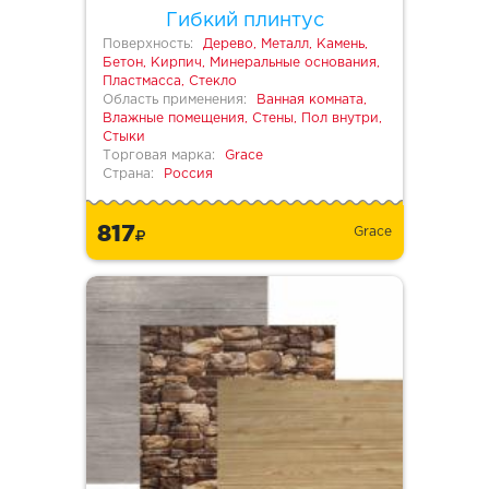
Гибкий плинтус
Поверхность:
Дерево, Металл, Камень,
Бетон, Кирпич, Минеральные основания,
Пластмасса, Стекло
Область применения:
Ванная комната,
Влажные помещения, Стены, Пол внутри,
Стыки
Торговая марка:
Grace
Страна:
Россия
817
Grace