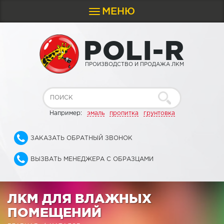
МЕНЮ
Toggle
navigation
P
O
L
I
-
R
ПРОИЗВОДСТВО И ПРОДАЖА ЛКМ
Например:
эмаль
пропитка
грунтовка
ЗАКАЗАТЬ ОБРАТНЫЙ ЗВОНОК
ВЫЗВАТЬ МЕНЕДЖЕРА С ОБРАЗЦАМИ
ЛКМ ДЛЯ ВЛАЖНЫХ
ПОМЕЩЕНИЙ