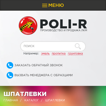
МЕНЮ
Toggle
navigation
P
O
L
I
-
R
ПРОИЗВОДСТВО И ПРОДАЖА ЛКМ
Например:
эмаль
пропитка
грунтовка
ЗАКАЗАТЬ ОБРАТНЫЙ ЗВОНОК
ВЫЗВАТЬ МЕНЕДЖЕРА С ОБРАЗЦАМИ
ШПАТЛЕВКИ
ГЛАВНАЯ
КАТАЛОГ
ШПАТЛЕВКИ