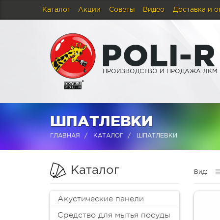
Каталог
Акции
Советы
Видео
Доставка и о
P
O
L
I
-
R
ПРОИЗВОДСТВО И ПРОДАЖА ЛКМ
ШПАТЛЕВКИ
ГЛАВНАЯ
КАТАЛОГ
ШПАТЛЕВКИ
Каталог
Вид:
Акустические панели
Средство для мытья посуды