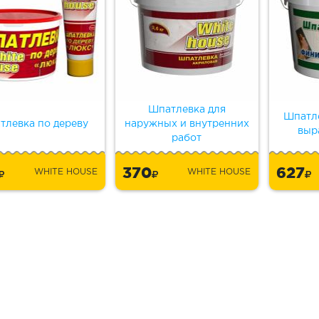
Шпатлевка для
Шпатл
тлевка по дереву
наружных и внутренних
выр
работ
4
370
627
WHITE HOUSE
WHITE HOUSE