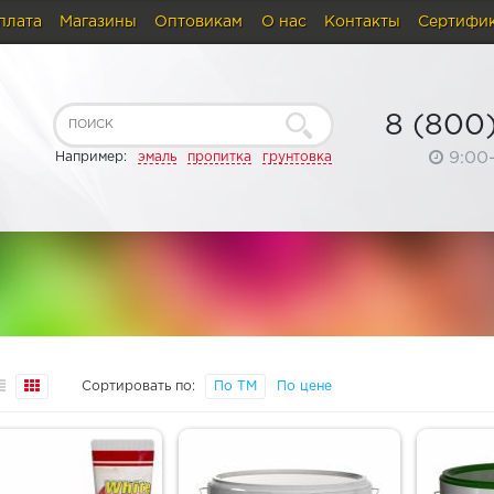
плата
Магазины
Оптовикам
О нас
Контакты
Сертифи
8 (800
9:00
Например:
эмаль
пропитка
грунтовка
Сортировать по:
По ТМ
По цене