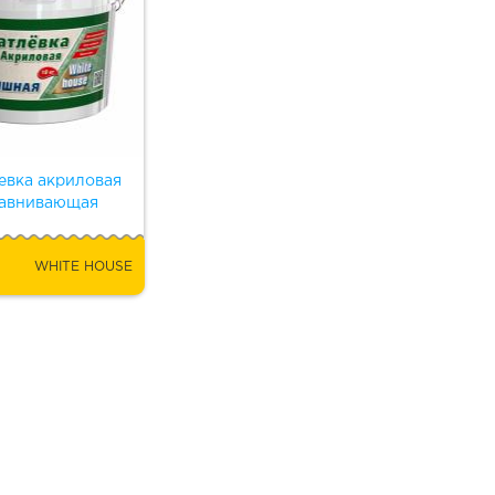
евка акриловая
авнивающая
WHITE HOUSE