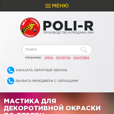
МЕНЮ
Toggle
navigation
P
O
L
I
-
R
ПРОИЗВОДСТВО И ПРОДАЖА ЛКМ
Например:
эмаль
пропитка
грунтовка
ЗАКАЗАТЬ ОБРАТНЫЙ ЗВОНОК
ВЫЗВАТЬ МЕНЕДЖЕРА С ОБРАЗЦАМИ
МАСТИКА ДЛЯ
ДЕКОРОТИВНОЙ ОКРАСКИ