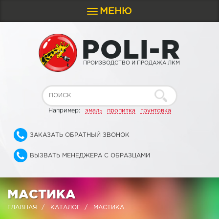
МЕНЮ
Toggle
navigation
P
O
L
I
-
R
ПРОИЗВОДСТВО И ПРОДАЖА ЛКМ
Например:
эмаль
пропитка
грунтовка
ЗАКАЗАТЬ ОБРАТНЫЙ ЗВОНОК
ВЫЗВАТЬ МЕНЕДЖЕРА С ОБРАЗЦАМИ
МАСТИКА
ГЛАВНАЯ
КАТАЛОГ
МАСТИКА