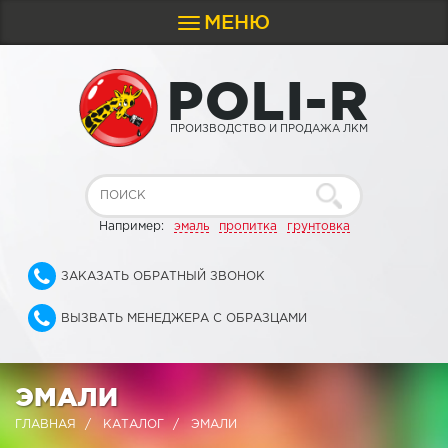
МЕНЮ
Toggle
navigation
P
O
L
I
-
R
ПРОИЗВОДСТВО И ПРОДАЖА ЛКМ
Например:
эмаль
пропитка
грунтовка
ЗАКАЗАТЬ ОБРАТНЫЙ ЗВОНОК
ВЫЗВАТЬ МЕНЕДЖЕРА С ОБРАЗЦАМИ
ЭМАЛИ
ГЛАВНАЯ
КАТАЛОГ
ЭМАЛИ