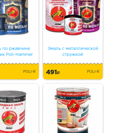
ь по ржавчине
Эмаль с металлической
ик Poli-Hammer
стружкой
491
POLI-R
POLI-R