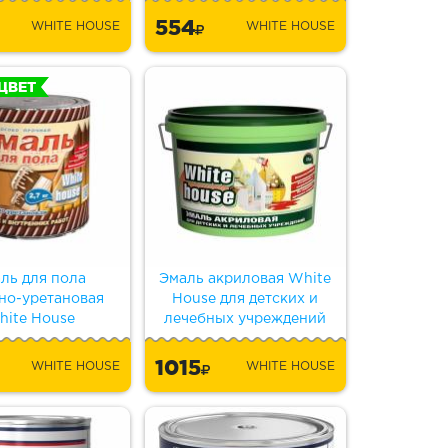
554
WHITE HOUSE
WHITE HOUSE
ЦВЕТ
ль для пола
Эмаль акриловая White
но-уретановая
House для детских и
hite House
лечебных учреждений
1015
WHITE HOUSE
WHITE HOUSE