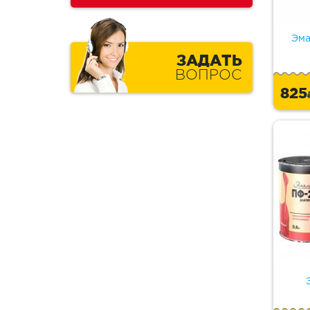
Эма
ЗАДАТЬ
ВОПРОС
82