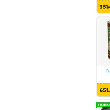
351
Гр
651
НОВЫ