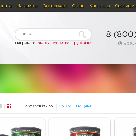
плата
Магазины
Оптовикам
О нас
Контакты
Сертифи
8 (800
9:00
Например:
эмаль
пропитка
грунтовка
Сортировать по:
По ТМ
По цене