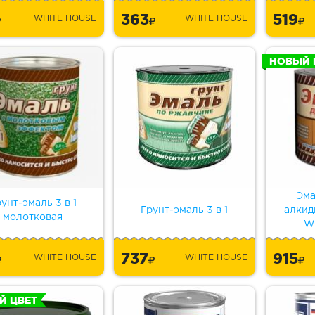
363
519
WHITE HOUSE
WHITE HOUSE
НОВЫЙ 
Эма
унт-эмаль 3 в 1
Грунт-эмаль 3 в 1
алкид
молотковая
W
737
915
WHITE HOUSE
WHITE HOUSE
Й ЦВЕТ