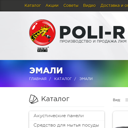
Каталог
Акции
Советы
Видео
Доставка и о
P
O
L
I
-
R
ПРОИЗВОДСТВО И ПРОДАЖА ЛКМ
ЭМАЛИ
ГЛАВНАЯ
КАТАЛОГ
ЭМАЛИ
Каталог
Вид:
Акустические панели
Средство для мытья посуды