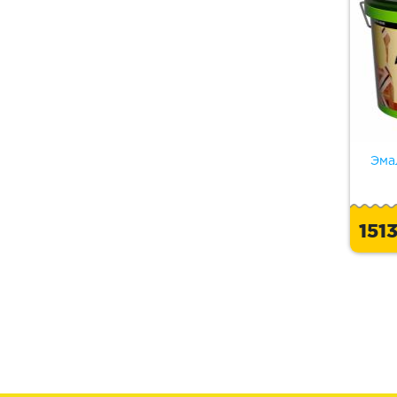
Эма
151