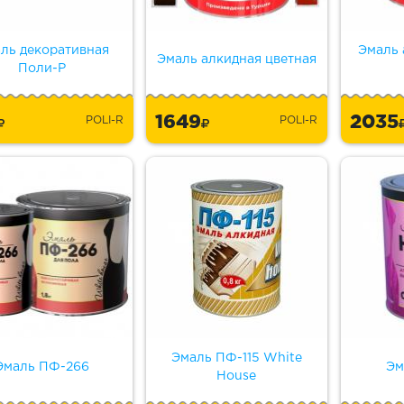
ль декоративная
Эмаль 
Эмаль алкидная цветная
Поли-Р
5
1649
2035
POLI-R
POLI-R
Эмаль ПФ-115 White
Эмаль ПФ-266
Эм
House