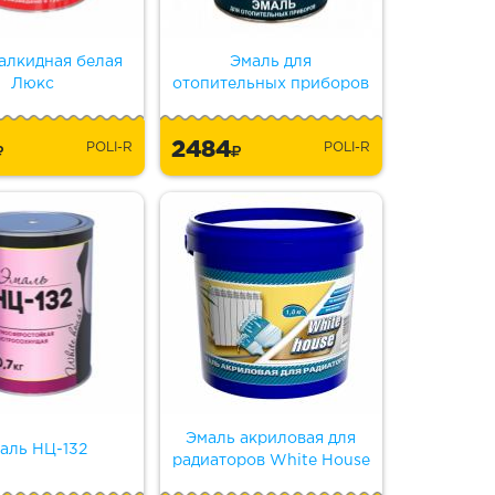
алкидная белая
Эмаль для
Люкс
отопительных приборов
2484
POLI-R
POLI-R
Эмаль акриловая для
аль НЦ-132
радиаторов White House