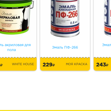
ль акриловая для
Эмал
Эмаль ПФ-266
пола
3
229
243
WHITE HOUSE
МОЯ КРАСКА