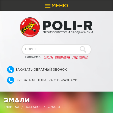
МЕНЮ
Toggle
navigation
P
O
L
I
-
R
ПРОИЗВОДСТВО И ПРОДАЖА ЛКМ
Например:
эмаль
пропитка
грунтовка
ЗАКАЗАТЬ ОБРАТНЫЙ ЗВОНОК
ВЫЗВАТЬ МЕНЕДЖЕРА С ОБРАЗЦАМИ
ЭМАЛИ
ГЛАВНАЯ
КАТАЛОГ
ЭМАЛИ