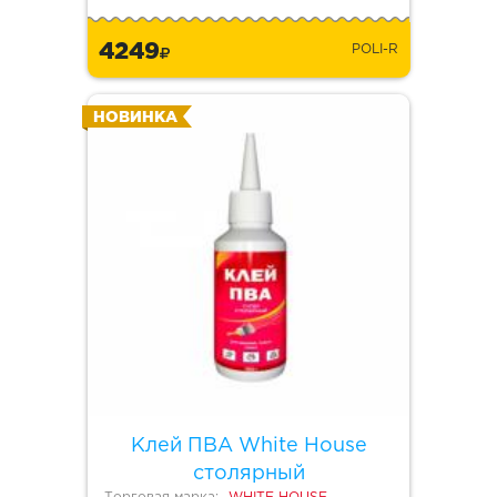
4249
POLI-R
НОВИНКА
Клей ПВА White House
столярный