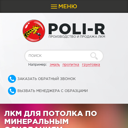
МЕНЮ
Toggle
navigation
P
O
L
I
-
R
ПРОИЗВОДСТВО И ПРОДАЖА ЛКМ
Например:
эмаль
пропитка
грунтовка
ЗАКАЗАТЬ ОБРАТНЫЙ ЗВОНОК
ВЫЗВАТЬ МЕНЕДЖЕРА С ОБРАЗЦАМИ
ЛКМ ДЛЯ ПОТОЛКА ПО
МИНЕРАЛЬНЫМ