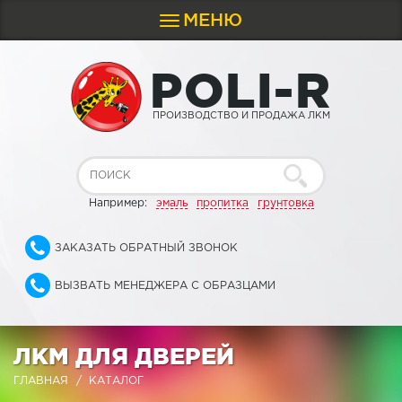
МЕНЮ
Toggle
navigation
P
O
L
I
-
R
ПРОИЗВОДСТВО И ПРОДАЖА ЛКМ
Например:
эмаль
пропитка
грунтовка
ЗАКАЗАТЬ ОБРАТНЫЙ ЗВОНОК
ВЫЗВАТЬ МЕНЕДЖЕРА С ОБРАЗЦАМИ
ЛКМ ДЛЯ ДВЕРЕЙ
ГЛАВНАЯ
КАТАЛОГ