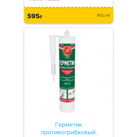
595
POLI-R
Герметик
противогрибковый,