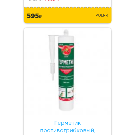
595
POLI-R
Герметик
противогрибковый,