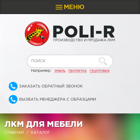
МЕНЮ
Toggle
navigation
P
O
L
I
-
R
ПРОИЗВОДСТВО И ПРОДАЖА ЛКМ
Например:
эмаль
пропитка
грунтовка
ЗАКАЗАТЬ ОБРАТНЫЙ ЗВОНОК
ВЫЗВАТЬ МЕНЕДЖЕРА С ОБРАЗЦАМИ
ЛКМ ДЛЯ МЕБЕЛИ
ГЛАВНАЯ
КАТАЛОГ