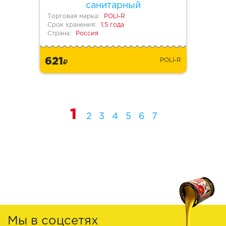
санитарный
Торговая марка:
POLI-R
Срок хранения:
1,5 года
Страна:
Россия
621
POLI-R
1
2
3
4
5
6
7
Мы в соцсетях