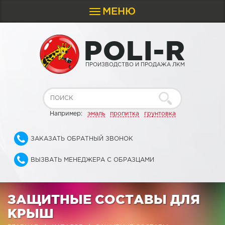
МЕНЮ
Toggle
navigation
P
O
L
I
-
R
ПРОИЗВОДСТВО И ПРОДАЖА ЛКМ
Например:
эмаль
пропитка
грунтовка
ЗАКАЗАТЬ ОБРАТНЫЙ ЗВОНОК
ВЫЗВАТЬ МЕНЕДЖЕРА С ОБРАЗЦАМИ
ЗАЩИТНЫЕ СОСТАВЫ ДЛЯ
КРЫШ