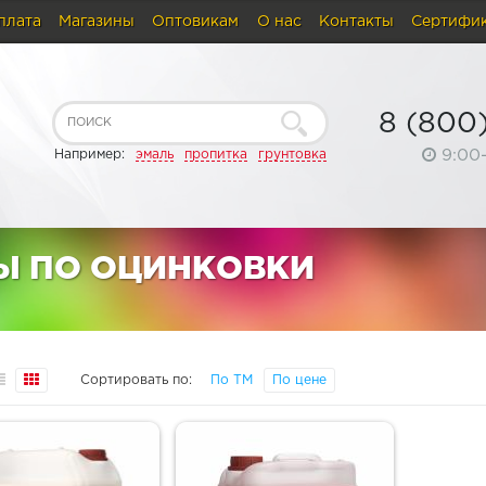
плата
Магазины
Оптовикам
О нас
Контакты
Сертифи
8 (800
9:00
Например:
эмаль
пропитка
грунтовка
Ы ПО ОЦИНКОВКИ
Сортировать по:
По ТМ
По цене