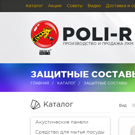
Каталог
Акции
Советы
Видео
Доставка и о
P
O
L
I
-
R
ПРОИЗВОДСТВО И ПРОДАЖА ЛКМ
ЗАЩИТНЫЕ СОСТАВ
ГЛАВНАЯ
КАТАЛОГ
ЗАЩИТНЫЕ СОСТАВЫ
Каталог
Вид:
Акустические панели
Средство для мытья посуды