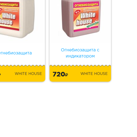
Огнебиозащита с
гнебиозащита
индикатором
720
WHITE HOUSE
WHITE HOUSE