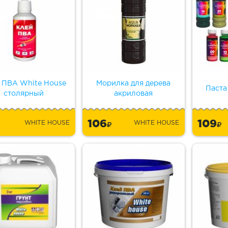
 ПВА White House
Морилка для дерева
Паста
столярный
акриловая
106
109
WHITE HOUSE
WHITE HOUSE