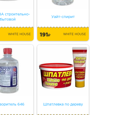
ВА строительно-
Уайт-спирит
бытовой
191
WHITE HOUSE
WHITE HOUSE
воритель 646
Шпатлевка по дереву