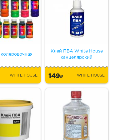
Клей ПВА White House
 колеровочная
канцелярский
149
WHITE HOUSE
WHITE HOUSE