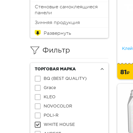
Стеновые самоклеящиеся
панели
Зимняя продукция
Обои
Краска для мебели
Краски
Эмали
Пропитки
Аэрозоли
Масло
Колеры (пигменты)
Лаки
Антиплесень
Грунтовки
Защитные составы
Герметики
Монтажная пена
Шпатлевки
Клеи
Мастика
Растворители и смывки
Материалы для
Инструменты
Распродажа
реставрации
Клей
Фильтр
ТОРГОВАЯ МАРКА
81
BQ (BEST QUALITY)
Grace
KLEO
NOVOCOLOR
POLI-R
WHITE HOUSE