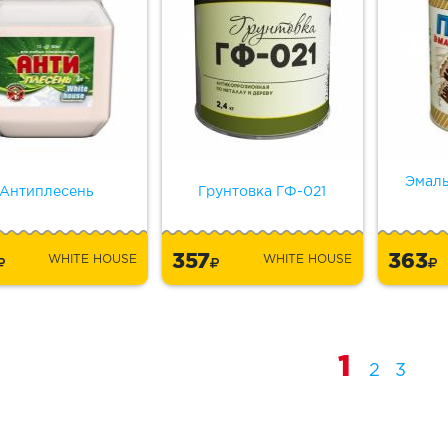
Эмаль
Антиплесень
Грунтовка ГФ-021
5
357
363
WHITE HOUSE
WHITE HOUSE
1
2
3