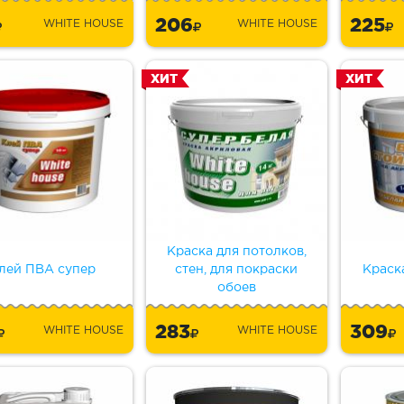
206
225
WHITE HOUSE
WHITE HOUSE
ХИТ
ХИТ
Краска для потолков,
лей ПВА супер
стен, для покраски
Краск
обоев
2
283
309
WHITE HOUSE
WHITE HOUSE