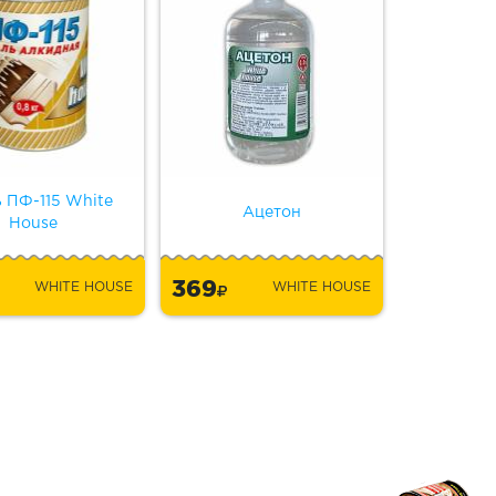
 ПФ-115 White
Ацетон
House
369
WHITE HOUSE
WHITE HOUSE