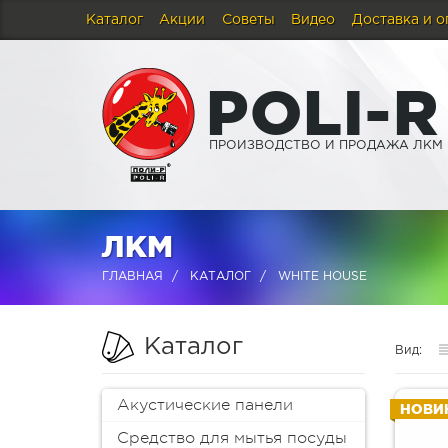
Каталог
Акции
Советы
Видео
Доставка и о
P
O
L
I
-
R
ПРОИЗВОДСТВО И ПРОДАЖА ЛКМ
ЛКМ
ГЛАВНАЯ
КАТАЛОГ
WHITE HOUSE
Каталог
Вид:
Акустические панели
НОВИ
Средство для мытья посуды