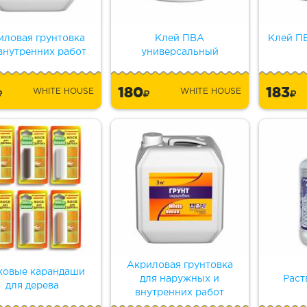
иловая грунтовка
Клей ПВА
Клей П
внутренних работ
универсальный
180
183
WHITE HOUSE
WHITE HOUSE
Акриловая грунтовка
ковые карандаши
для наружных и
Раст
для дерева
внутренних работ