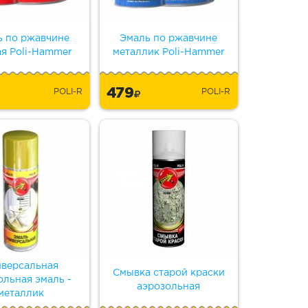
ь по ржавчине
Эмаль по ржавчине
ая Poli-Hammer
металлик Poli-Hammer
479
POLI-R
POLI-R
версальная
Смывка старой краски
ольная эмаль -
аэрозольная
металлик