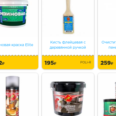
Кисть флейцевая с
Очисти
новая краска Elite
деревянной ручкой
пен
2
195
259
POLI-R