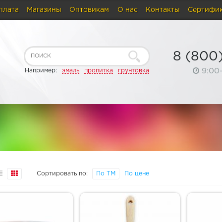
плата
Магазины
Оптовикам
О нас
Контакты
Сертифи
8 (800
9:00
Например:
эмаль
пропитка
грунтовка
Сортировать по:
По ТМ
По цене