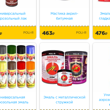
ниверсальный
Мастика акрил-
Эмал
эрозольный лак
битумная
гладк
0
463
476
POLI-R
POLI-R
Уни
ниверсальная
Эмаль с металлической
аэроз
розольная эмаль
стружкой