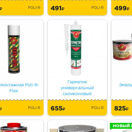
6
491
499
POLI-R
POLI-R
Герметик
монтажная Poli-R-
Эмаль
универсальный
Flex
силиконовый
5
655
825
POLI-R
POLI-R
НОВЫЙ 