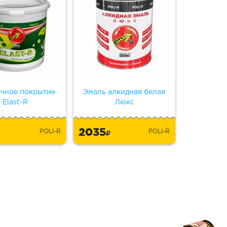
ичное покрытие
Эмаль алкидная белая
Elast-R
Люкс
2035
POLI-R
POLI-R