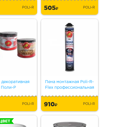
505
POLI-R
POLI-R
 декоративная
Пена монтажная Poli-R-
Поли-Р
Flex профессиональная
910
POLI-R
POLI-R
ЦВЕТ