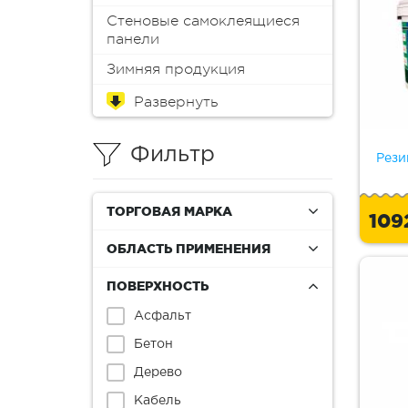
Стеновые самоклеящиеся
панели
Зимняя продукция
Обои
Краска для мебели
Краски
Эмали
Пропитки
Аэрозоли
Масло
Колеры (пигменты)
Лаки
Антиплесень
Грунтовки
Защитные составы
Герметики
Монтажная пена
Шпатлевки
Клеи
Мастика
Растворители и смывки
Материалы для
Инструменты
Распродажа
реставрации
Фильтр
Рези
ТОРГОВАЯ МАРКА
109
ОБЛАСТЬ ПРИМЕНЕНИЯ
ПОВЕРХНОСТЬ
Асфальт
Бетон
Дерево
Кабель