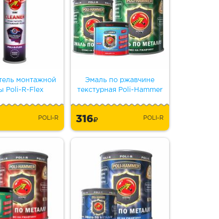
тель монтажной
Эмаль по ржавчине
ы Poli-R-Flex
текстурная Poli-Hammer
316
POLI-R
POLI-R