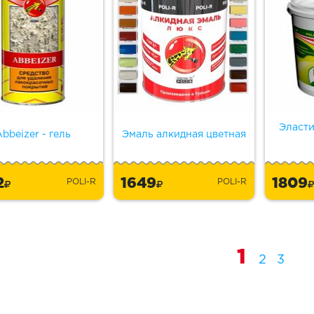
Эласт
bbeizer - гель
Эмаль алкидная цветная
2
1649
1809
POLI-R
POLI-R
1
2
3