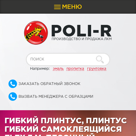
МЕНЮ
Toggle
navigation
P
O
L
I
-
R
ПРОИЗВОДСТВО И ПРОДАЖА ЛКМ
Например:
эмаль
пропитка
грунтовка
ЗАКАЗАТЬ ОБРАТНЫЙ ЗВОНОК
ВЫЗВАТЬ МЕНЕДЖЕРА С ОБРАЗЦАМИ
ГИБКИЙ ПЛИНТУС, ПЛИНТУС
ГИБКИЙ САМОКЛЕЯЩИЙСЯ