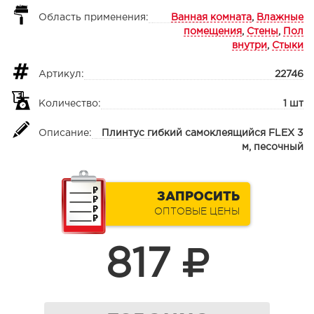
Область применения:
Ванная комната
,
Влажные
помещения
,
Стены
,
Пол
внутри
,
Стыки
Артикул:
22746
Количество:
1 шт
Описание:
Плинтус гибкий самоклеящийся FLEX 3
м, песочный
ЗАПРОСИТЬ
ОПТОВЫЕ ЦЕНЫ
817