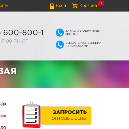
0
каты
Вход
Корзина
ЗАКАЗАТЬ ОБРАТНЫЙ
) 600-800-1
ЗВОНОК
-17:00 ПН-ПТ
ВЫЗВАТЬ МЕНЕДЖЕРА
С ОБРАЗЦАМИ
ВАЯ
ода
ЗАПРОСИТЬ
сия
ОПТОВЫЕ ЦЕНЫ
830