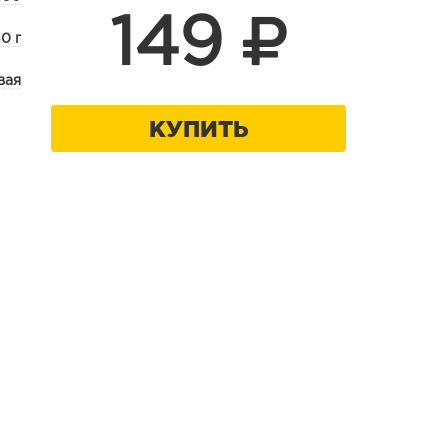
149
50 г
вая
КУПИТЬ