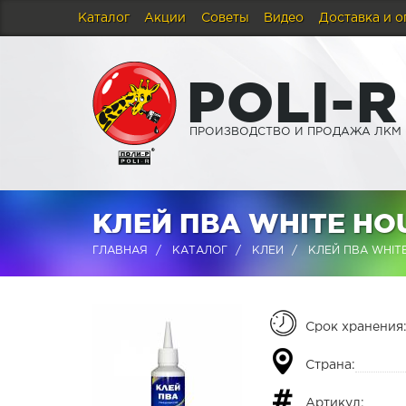
Каталог
Акции
Советы
Видео
Доставка и о
P
O
L
I
-
R
ПРОИЗВОДСТВО И ПРОДАЖА ЛКМ
КЛЕЙ ПВА WHITE HO
ГЛАВНАЯ
КАТАЛОГ
КЛЕИ
КЛЕЙ ПВА WHIT
Срок хранения
Страна:
Артикул: