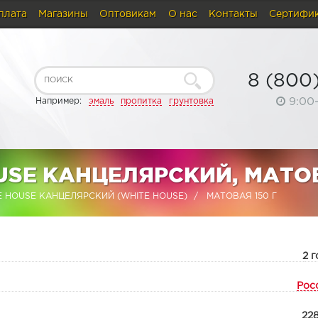
плата
Магазины
Оптовикам
О нас
Контакты
Сертифи
8 (800
9:00
Например:
эмаль
пропитка
грунтовка
USE КАНЦЕЛЯРСКИЙ, МАТО
E HOUSE КАНЦЕЛЯРСКИЙ (WHITE HOUSE)
МАТОВАЯ 150 Г
:
2 г
Рос
22