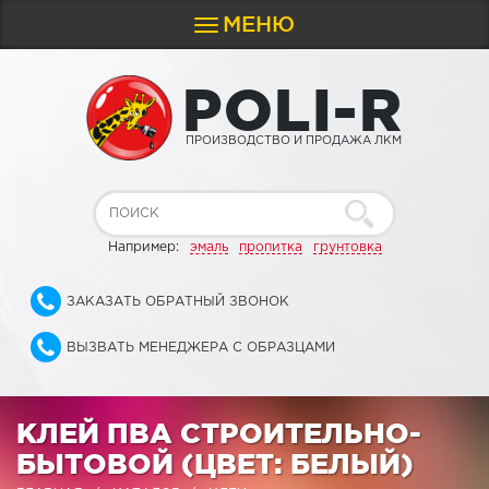
МЕНЮ
Toggle
navigation
P
O
L
I
-
R
ПРОИЗВОДСТВО И ПРОДАЖА ЛКМ
Например:
эмаль
пропитка
грунтовка
ЗАКАЗАТЬ ОБРАТНЫЙ ЗВОНОК
ВЫЗВАТЬ МЕНЕДЖЕРА С ОБРАЗЦАМИ
КЛЕЙ ПВА СТРОИТЕЛЬНО-
БЫТОВОЙ (ЦВЕТ: БЕЛЫЙ)