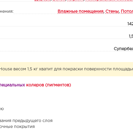
нения:
Влажные помещения
,
Стены
,
Пото
14
1,
Супербе
House весом 1,5 кг хватит для покраски поверхности площадь
 специальных
колеров (пигментов)
ью
вания предыдущего слоя
очные покрытия