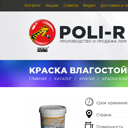
Каталог
Акции
Советы
Видео
Доставка и о
P
O
L
I
-
R
ПРОИЗВОДСТВО И ПРОДАЖА ЛКМ
КРАСКА ВЛАГОСТОЙК
ГЛАВНАЯ
КАТАЛОГ
КРАСКИ
КРАСКА ВЛАГ
Срок хранения
Страна:
Поверхность: