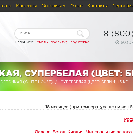
плата
Магазины
Оптовикам
О нас
Контакты
Сертифи
8 (800
9:00
Например:
эмаль
пропитка
грунтовка
АЯ, СУПЕРБЕЛАЯ (ЦВЕТ: 
ОСТОЙКАЯ (WHITE HOUSE)
СУПЕРБЕЛАЯ (ЦВЕТ: БЕЛЫЙ) 1,5 КГ
:
18 месяцев (при температуре не ниже +5
Рос
Дерево
,
Бетон
,
Кирпич
,
Минеральные основа