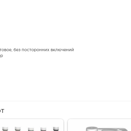
товое, без посторонних включений
ер
ют