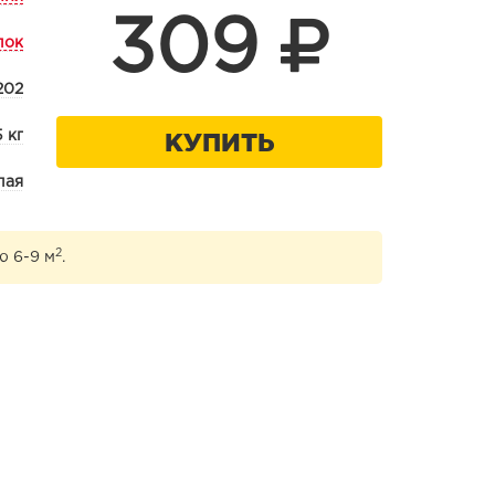
309
лок
202
КУПИТЬ
5 кг
лая
2
ю 6-9 м
.