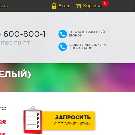
0
каты
Вход
Корзина
ЗАКАЗАТЬ ОБРАТНЫЙ
) 600-800-1
ЗВОНОК
-17:00 ПН-ПТ
ВЫЗВАТЬ МЕНЕДЖЕРА
С ОБРАЗЦАМИ
БЕЛЫЙ)
°С)
ЗАПРОСИТЬ
сия
ОПТОВЫЕ ЦЕНЫ
ния