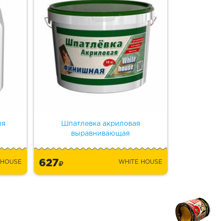
ля
Шпатлевка акриловая
Перча
выравнивающая
627
 HOUSE
WHITE HOUSE