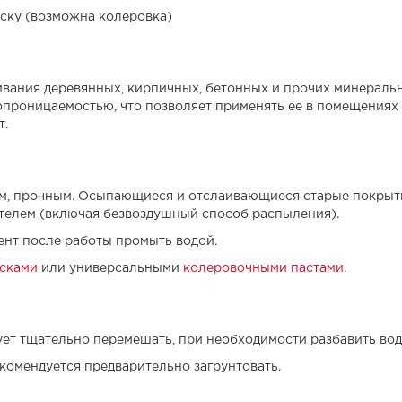
ску (возможна колеровка)
»
ивания деревянных, кирпичных, бетонных и прочих минераль
опроницаемостью, что позволяет применять ее в помещениях
т.
м, прочным. Осыпающиеся и отслаивающиеся старые покрытия
ителем (включая безвоздушный способ распыления).
ент после работы промыть водой.
сками
или универсальными
колеровочными пастами
.
ет тщательно перемешать, при необходимости разбавить вод
комендуется предварительно загрунтовать.