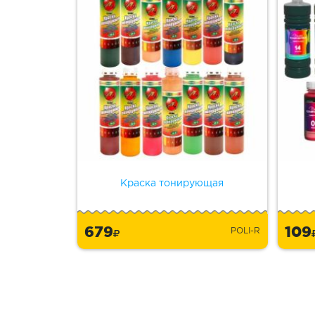
Краска тонирующая
679
10
POLI-R