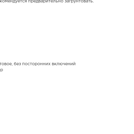
комендуется предварительно загрунтовать.
товое, без посторонних включений
ер