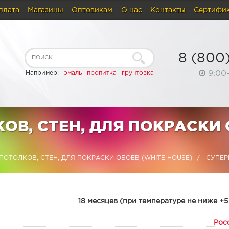
плата
Магазины
Оптовикам
О нас
Контакты
Сертифи
8 (800
9:00
Например:
эмаль
пропитка
грунтовка
ОВ, СТЕН, ДЛЯ ПОКРАСКИ
ПОТОЛКОВ, СТЕН, ДЛЯ ПОКРАСКИ ОБОЕВ (WHITE HOUSE)
СУПЕРБ
:
18 месяцев (при температуре не ниже +5
Рос