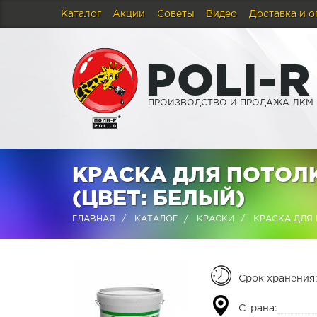
Каталог
Акции
Советы
Видео
Доставка и о
P
O
L
I
-
R
ПРОИЗВОДСТВО И ПРОДАЖА ЛКМ
КРАСКА ДЛЯ ПОТОЛК
(ЦВЕТ: БЕЛЫЙ)
ГЛАВНАЯ
КАТАЛОГ
КРАСКИ
КРАСКА ДЛЯ 
Срок хранения
Страна: