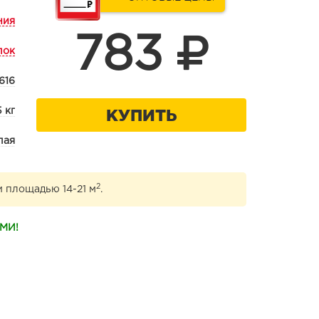
ния
783
лок
616
КУПИТЬ
5 кг
лая
2
и площадью 14-21 м
.
МИ!