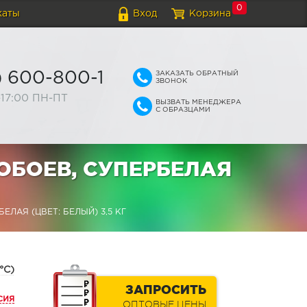
0
каты
Вход
Корзина
ЗАКАЗАТЬ ОБРАТНЫЙ
) 600-800-1
ЗВОНОК
-17:00 ПН-ПТ
ВЫЗВАТЬ МЕНЕДЖЕРА
С ОБРАЗЦАМИ
 ОБОЕВ, СУПЕРБЕЛАЯ
ЕЛАЯ (ЦВЕТ: БЕЛЫЙ) 3,5 КГ
°С)
ЗАПРОСИТЬ
сия
ОПТОВЫЕ ЦЕНЫ