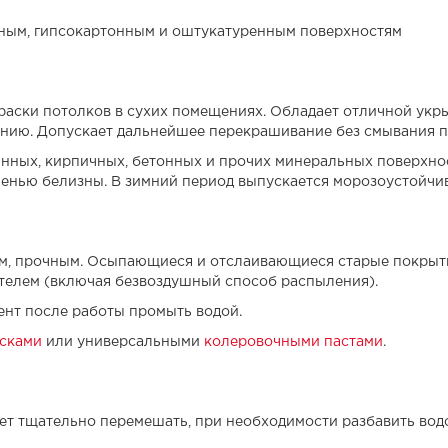
ным, гипсокартонным и оштукатуренным поверхностям
краски потолков в сухих помещениях. Обладает отличной укр
анию. Допускает дальнейшее перекрашивание без смывания 
нных, кирпичных, бетонных и прочих минеральных поверхно
енью белизны. В зимний период выпускается морозоустойчи
м, прочным. Осыпающиеся и отслаивающиеся старые покрытия
ителем (включая безвоздушный способ распыления).
ент после работы промыть водой.
сками
или универсальными
колеровочными пастами
.
ет тщательно перемешать, при необходимости разбавить вод