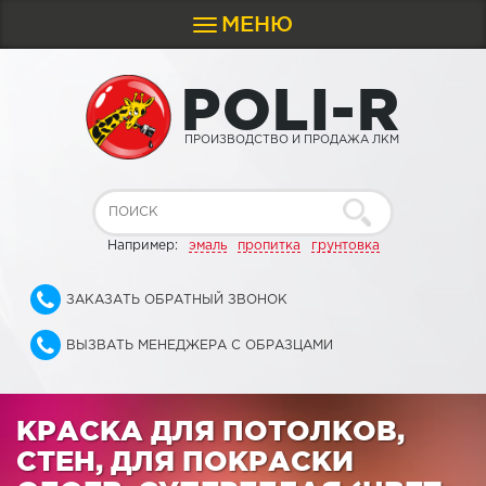
МЕНЮ
Toggle
navigation
P
O
L
I
-
R
ПРОИЗВОДСТВО И ПРОДАЖА ЛКМ
Например:
эмаль
пропитка
грунтовка
ЗАКАЗАТЬ ОБРАТНЫЙ ЗВОНОК
ВЫЗВАТЬ МЕНЕДЖЕРА С ОБРАЗЦАМИ
КРАСКА ДЛЯ ПОТОЛКОВ,
СТЕН, ДЛЯ ПОКРАСКИ