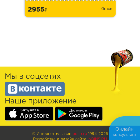
2955
Grace
Мы в соцсетях
Наше приложение
Онлайн
© Интернет-магазин
poli-r.ru
1994-2026
консультант
Разработка и дизайн сайта
INDINS.RU