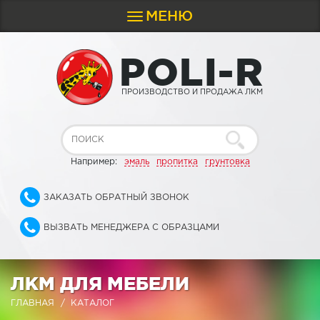
МЕНЮ
Toggle
navigation
P
O
L
I
-
R
ПРОИЗВОДСТВО И ПРОДАЖА ЛКМ
Например:
эмаль
пропитка
грунтовка
ЗАКАЗАТЬ ОБРАТНЫЙ ЗВОНОК
ВЫЗВАТЬ МЕНЕДЖЕРА С ОБРАЗЦАМИ
ЛКМ ДЛЯ МЕБЕЛИ
ГЛАВНАЯ
КАТАЛОГ