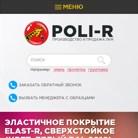
МЕНЮ
Toggle
navigation
P
O
L
I
-
R
ПРОИЗВОДСТВО И ПРОДАЖА ЛКМ
Например:
эмаль
пропитка
грунтовка
ЗАКАЗАТЬ ОБРАТНЫЙ ЗВОНОК
ВЫЗВАТЬ МЕНЕДЖЕРА С ОБРАЗЦАМИ
ЭЛАСТИЧНОЕ ПОКРЫТИЕ
ELAST-R, СВЕРХСТОЙКОЕ