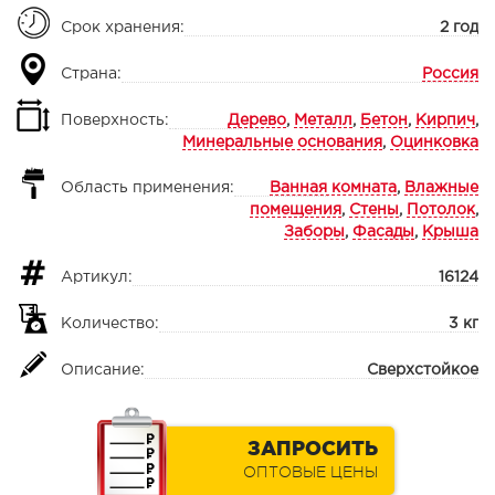
Срок хранения:
2 год
Страна:
Россия
Поверхность:
Дерево
,
Металл
,
Бетон
,
Кирпич
,
Минеральные основания
,
Оцинковка
Область применения:
Ванная комната
,
Влажные
помещения
,
Стены
,
Потолок
,
Заборы
,
Фасады
,
Крыша
Артикул:
16124
Количество:
3 кг
Описание:
Сверхстойкое
ЗАПРОСИТЬ
ОПТОВЫЕ ЦЕНЫ