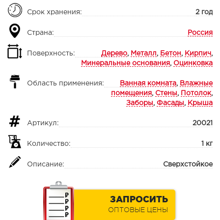
Срок хранения:
2 год
Страна:
Россия
Поверхность:
Дерево
,
Металл
,
Бетон
,
Кирпич
,
Минеральные основания
,
Оцинковка
Область применения:
Ванная комната
,
Влажные
помещения
,
Стены
,
Потолок
,
Заборы
,
Фасады
,
Крыша
Артикул:
20021
Количество:
1 кг
Описание:
Сверхстойкое
ЗАПРОСИТЬ
ОПТОВЫЕ ЦЕНЫ