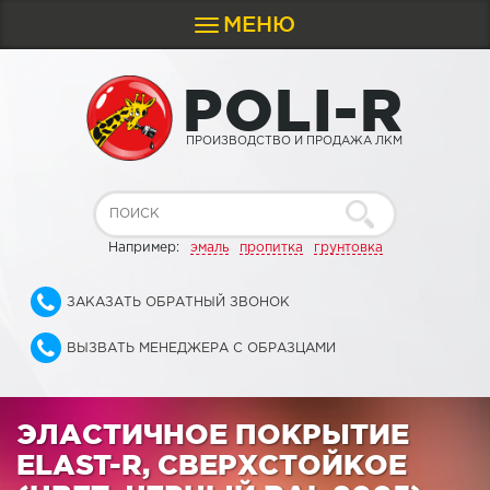
МЕНЮ
Toggle
navigation
P
O
L
I
-
R
ПРОИЗВОДСТВО И ПРОДАЖА ЛКМ
Например:
эмаль
пропитка
грунтовка
ЗАКАЗАТЬ ОБРАТНЫЙ ЗВОНОК
ВЫЗВАТЬ МЕНЕДЖЕРА С ОБРАЗЦАМИ
ЭЛАСТИЧНОЕ ПОКРЫТИЕ
ELAST-R, СВЕРХСТОЙКОЕ